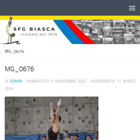
Sotto il contenuto
MG_0676
MG_0676
DI
ADMIN
· PUBBLICATO
3 NOVEMBRE 2022
· AGGIORNATO
11 APRILE
2024