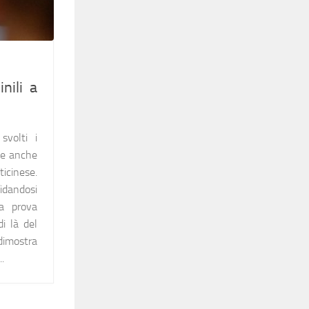
nili a
volti i
 e anche
ticinese.
fidandosi
a prova
i là del
imostra
.