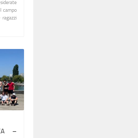
esiderate
el campo
0 ragazzi
CA –