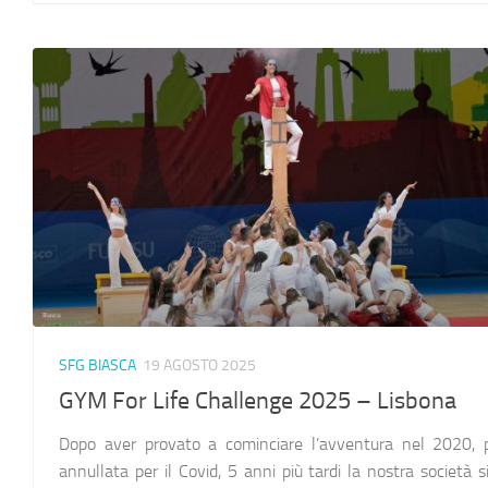
SFG BIASCA
19 AGOSTO 2025
GYM For Life Challenge 2025 – Lisbona
Dopo aver provato a cominciare l’avventura nel 2020, 
annullata per il Covid, 5 anni più tardi la nostra società s