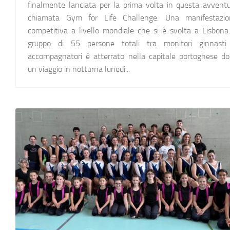
finalmente lanciata per la prima volta in questa avvent
chiamata Gym for Life Challenge. Una manifestazio
competitiva a livello mondiale che si è svolta a Lisbona.
gruppo di 55 persone totali tra monitori ginnasti
accompagnatori é atterrato nella capitale portoghese d
un viaggio in notturna lunedì...