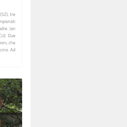
(SZ), tre
mpionati
dre: Jari
CU). Due
ioni, che
icino. Ad