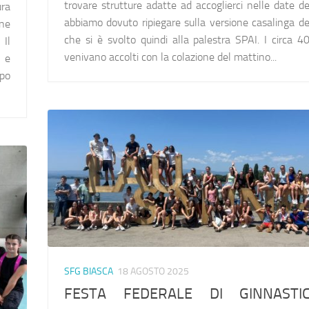
trovare strutture adatte ad accoglierci nelle date d
ura
abbiamo dovuto ripiegare sulla versione casalinga d
ne
che si è svolto quindi alla palestra SPAI. I circa 4
 Il
venivano accolti con la colazione del mattino...
 e
opo
SFG BIASCA
18 AGOSTO 2025
FESTA FEDERALE DI GINNASTI