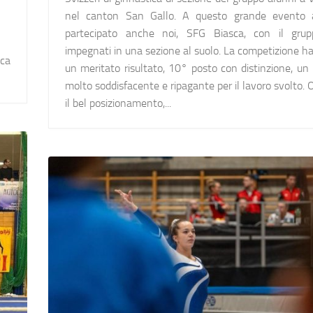
nel canton San Gallo. A questo grande evento 
partecipato anche noi, SFG Biasca, con il gru
impegnati in una sezione al suolo. La competizione h
sca
un meritato risultato, 10° posto con distinzione, un 
molto soddisfacente e ripagante per il lavoro svolto. 
il bel posizionamento,...