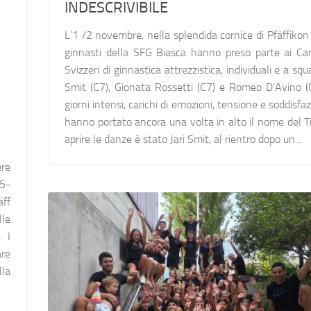
INDESCRIVIBILE
L’1 /2 novembre, nella splendida cornice di Pfäffikon 
ginnasti della SFG Biasca hanno preso parte ai Ca
Svizzeri di ginnastica attrezzistica, individuali e a squa
Smit (C7), Gionata Rossetti (C7) e Romeo D’Avino (
giorni intensi, carichi di emozioni, tensione e soddisfaz
hanno portato ancora una volta in alto il nome del T
aprire le danze è stato Jari Smit, al rientro dopo un...
ere
25-
aff
lle
. I
are
lla