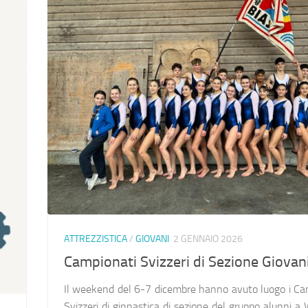
ATTREZZISTICA
/
GIOVANI
2 GENNAIO 2026
Campionati Svizzeri di Sezione Giovani
Il weekend del 6-7 dicembre hanno avuto luogo i Ca
Svizzeri di ginnastica di sezione del gruppo alunni a 