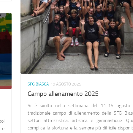
SFG BIASCA
19 AGOSTO 2025
Campo allenamento 2025
Si è svolto nella settimana del 11-15 agosto 
tradizionale campo di allenamento della SFG Bias
settori attrezzistica, artistica e gymnastique. Qu
poi
complice la sfortuna e la sempre più difficile disponib
i è