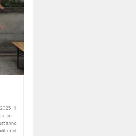
2025 il
ca per i
est’anno
ilità nel