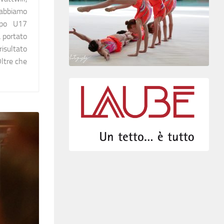
abbiamo
ppo U17
a portato
risultato
Oltre che