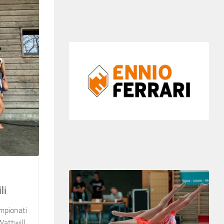
li
mpionati
Wattwill,