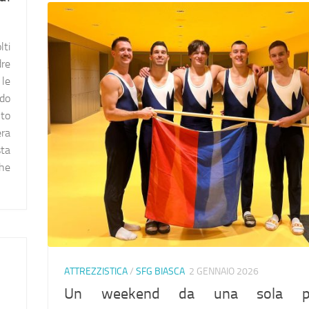
lti
re
 le
do
to
ra
sta
che
ATTREZZISTICA
/
SFG BIASCA
2 GENNAIO 2026
Un weekend da una sola par