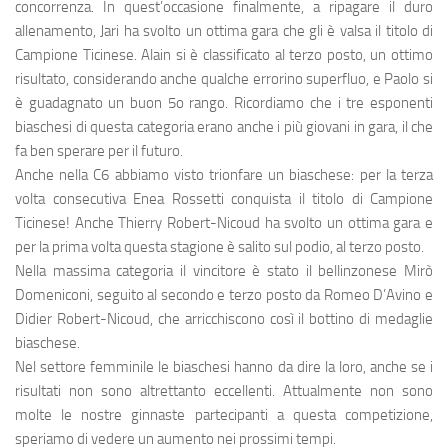
concorrenza. In quest’occasione finalmente, a ripagare il duro
allenamento, Jari ha svolto un ottima gara che gli è valsa il titolo di
Campione Ticinese. Alain si è classificato al terzo posto, un ottimo
risultato, considerando anche qualche errorino superfluo, e Paolo si
è guadagnato un buon 5o rango. Ricordiamo che i tre esponenti
biaschesi di questa categoria erano anche i più giovani in gara, il che
fa ben sperare per il futuro.
Anche nella C6 abbiamo visto trionfare un biaschese: per la terza
volta consecutiva Enea Rossetti conquista il titolo di Campione
Ticinese! Anche Thierry Robert-Nicoud ha svolto un ottima gara e
per la prima volta questa stagione è salito sul podio, al terzo posto.
Nella massima categoria il vincitore è stato il bellinzonese Mirò
Domeniconi, seguito al secondo e terzo posto da Romeo D’Avino e
Didier Robert-Nicoud, che arricchiscono così il bottino di medaglie
biaschese.
Nel settore femminile le biaschesi hanno da dire la loro, anche se i
risultati non sono altrettanto eccellenti. Attualmente non sono
molte le nostre ginnaste partecipanti a questa competizione,
speriamo di vedere un aumento nei prossimi tempi.