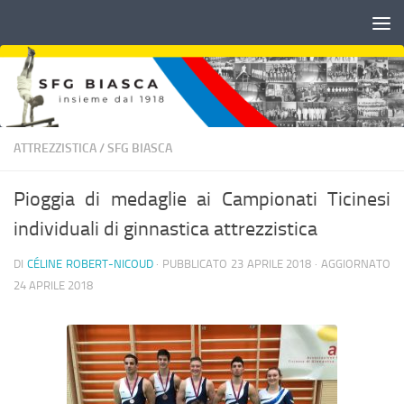
Sotto il contenuto
ATTREZZISTICA
/
SFG BIASCA
Pioggia di medaglie ai Campionati Ticinesi
individuali di ginnastica attrezzistica
DI
CÉLINE ROBERT-NICOUD
· PUBBLICATO
23 APRILE 2018
· AGGIORNATO
24 APRILE 2018