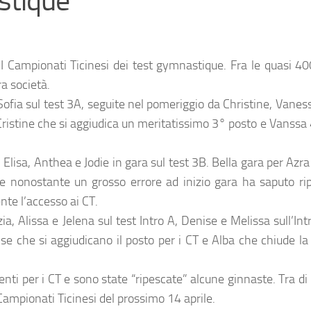
stique
 I Campionati Ticinesi dei test gymnastique. Fra le quasi 4
a società.
ofia sul test 3A, seguite nel pomeriggio da Christine, Vaness
 Cristine che si aggiudica un meritatissimo 3° posto e Vanss
Elisa, Anthea e Jodie in gara sul test 3B. Bella gara per Azra
e nonostante un grosso errore ad inizio gara ha saputo rip
te l’accesso ai CT.
zia, Alissa e Jelena sul test Intro A, Denise e Melissa sull’Int
ise che si aggiudicano il posto per i CT e Alba che chiude la
nti per i CT e sono state “ripescate” alcune ginnaste. Tra di
 Campionati Ticinesi del prossimo 14 aprile.