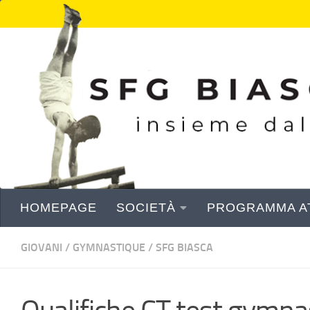
Sotto il contenuto
HOMEPAGE
SOCIETÀ
PROGRAMMA AT
GIOVANI
/
GYMNASTIQUE
/
SFG BIASCA