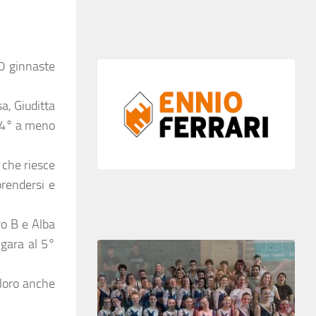
00 ginnaste
a, Giuditta
a 4° a meno
 che riesce
rendersi e
ro B e Alba
 gara al 5°
 loro anche