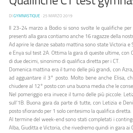
Qualifiche CT test gymna
DI
GYMNASTIQUE
·
25 MARZO 2019
Il 23-24 marzo a Bodio si sono svolte le qualifiche per
presenti alla gara contiamo anche 16 ragazze della nostr
Ad aprire le danze sabato mattina sono state Victoria e S
e Enya sul test 2A. Ottima la gara di queste ultime, con
di due decimi, sinonimo di qualifica diretta per i CT.
Domenica mattina era il turno delle più grandi, con Azra, 
ad agguantare il 3° posto. Molto bene anche Elisa, ch
chiudere al 12° posto con una buona media che le consen
Nel pomeriggio era invece il turno delle più piccole: Leti
sull’1B. Buona gara da parte di tutte, con Letizia e Den
posto sfiorando per 1 solo centesimo la qualifica diretta.
Al termine del week-end sono stati completati i continge
Alba, Giuditta e Victoria, che rivedremo quindi in gara ai