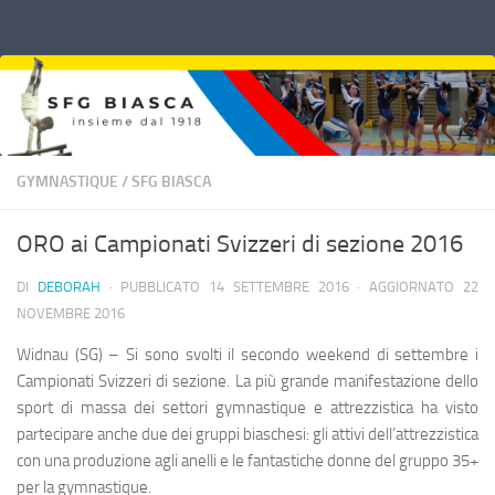
Sotto il contenuto
GYMNASTIQUE
/
SFG BIASCA
ORO ai Campionati Svizzeri di sezione 2016
DI
DEBORAH
· PUBBLICATO
14 SETTEMBRE 2016
· AGGIORNATO
22
NOVEMBRE 2016
Widnau (SG) – Si sono svolti il secondo weekend di settembre i
Campionati Svizzeri di sezione. La più grande manifestazione dello
sport di massa dei settori gymnastique e attrezzistica ha visto
partecipare anche due dei gruppi biaschesi: gli attivi dell’attrezzistica
con una produzione agli anelli e le fantastiche donne del gruppo 35+
per la gymnastique.