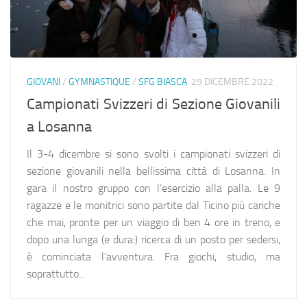
GIOVANI
/
GYMNASTIQUE
/
SFG BIASCA
29 DICEMBRE 2022
Campionati Svizzeri di Sezione Giovanili
a Losanna
Il 3-4 dicembre si sono svolti i campionati svizzeri di
sezione giovanili nella bellissima città di Losanna. In
gara il nostro gruppo con l’esercizio alla palla. Le 9
ragazze e le monitrici sono partite dal Ticino più cariche
che mai, pronte per un viaggio di ben 4 ore in treno, e
dopo una lunga (e dura:) ricerca di un posto per sedersi,
è cominciata l’avventura. Fra giochi, studio, ma
soprattutto...