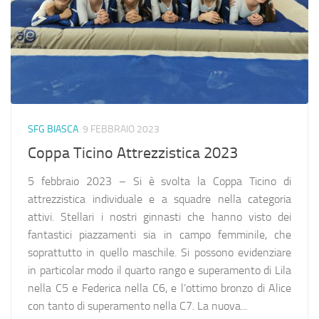
SFG BIASCA
9 FEBBRAIO 2023
Coppa Ticino Attrezzistica 2023
5 febbraio 2023 – Si è svolta la Coppa Ticino di
attrezzistica individuale e a squadre nella categoria
attivi. Stellari i nostri ginnasti che hanno visto dei
fantastici piazzamenti sia in campo femminile, che
soprattutto in quello maschile. Si possono evidenziare
in particolar modo il quarto rango e superamento di Lila
nella C5 e Federica nella C6, e l’ottimo bronzo di Alice
con tanto di superamento nella C7. La nuova...