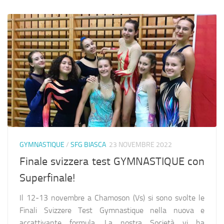
GYMNASTIQUE
/
SFG BIASCA
23 NOVEMBRE 2022
Finale svizzera test GYMNASTIQUE con
Superfinale!
Il 12-13 novembre a Chamoson (Vs) si sono svolte le
Finali Svizzere Test Gymnastique nella nuova e
accattivante formula. La nostra Società vi ha